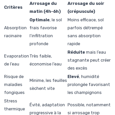
Arrosage du
Arrosage du soir
Critères
matin (4h-6h)
(crépuscule)
Optimale
, le sol
Moins efficace, sol
Absorption
frais favorise
parfois détrempé
racinaire
l’infiltration
sans absorption
profonde
rapide
Réduite
mais l’eau
Evaporation
Très faible,
stagnante peut créer
de l’eau
économise l’eau
des excès
Risque de
Elevé
, humidité
Minime, les feuilles
maladies
prolongée favorisant
sèchent vite
fongiques
les champignons
Stress
Évité, adaptation
Possible, notamment
thermique
progressive à la
si arrosage trop