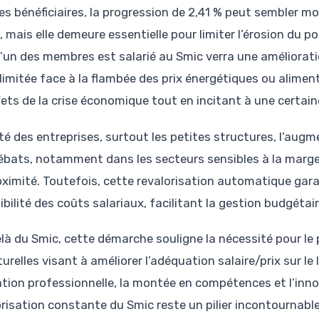
les bénéficiaires, la progression de 2,41 % peut sembler 
 mais elle demeure essentielle pour limiter l’érosion du p
l’un des membres est salarié au Smic verra une améliorati
 limitée face à la flambée des prix énergétiques ou alimen
fets de la crise économique tout en incitant à une certain
té des entreprises, surtout les petites structures, l’aug
ébats, notamment dans les secteurs sensibles à la marg
oximité. Toutefois, cette revalorisation automatique garan
ibilité des coûts salariaux, facilitant la gestion budgétair
là du Smic, cette démarche souligne la nécessité pour le
turelles visant à améliorer l’adéquation salaire/prix sur 
tion professionnelle, la montée en compétences et l’innov
orisation constante du Smic reste un pilier incontournabl