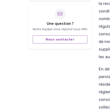
la re
condi
nombr
Une question ?
régula
Notre équipe vous répond sous 48h
conso
Nous contacter
de nou
suppl
les a
En dé
persis
résid
régle
conso
colle