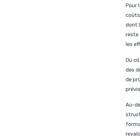
Pour 
coûts,
dont 
reste
les ef
Du cô
des d
de pr
prévis
Au-de
struc
forma
reval