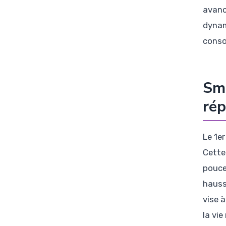
avanc
dynam
conso
Smi
rép
Le 1e
Cette
pouce
hausse
vise à
la vi