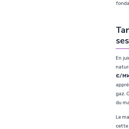
fond
Tar
ses
En ju
nature
€/MW
appré
gaz. 
du mar
Le ma
cette