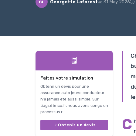
Georgette Laforest
31 May 2026
GL
C
b
me
Faites votre simulation
d
Obtenir un devis pour une
assurance auto jeune conducteur
le
n'a jamais été aussi simple. Sur
tiags66nco.fr, nous avons conçu un
processus r...
C
Obtenir un devis