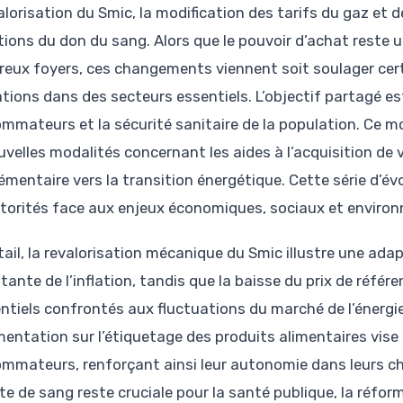
valorisation du Smic, la modification des tarifs du gaz e
tions du don du sang. Alors que le pouvoir d’achat reste 
eux foyers, ces changements viennent soit soulager certa
tions dans des secteurs essentiels. L’objectif partagé est 
mmateurs et la sécurité sanitaire de la population. Ce m
velles modalités concernant les aides à l’acquisition de v
émentaire vers la transition énergétique. Cette série d’év
utorités face aux enjeux économiques, sociaux et enviro
tail, la revalorisation mécanique du Smic illustre une ada
tante de l’inflation, tandis que la baisse du prix de réfé
entiels confrontés aux fluctuations du marché de l’énergie
mentation sur l’étiquetage des produits alimentaires vise 
mmateurs, renforçant ainsi leur autonomie dans leurs choix
cte de sang reste cruciale pour la santé publique, la réfo