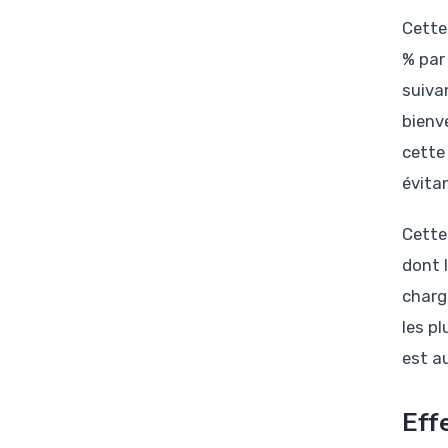
Cette
% par
suivan
bienv
cette
évitan
Cette
dont 
charg
les p
est a
Eff