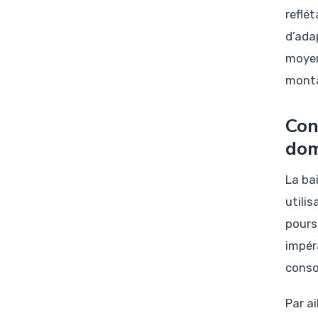
reflé
d’ada
moyen
monta
Con
dom
La ba
utilis
pours
impér
conso
Par ai