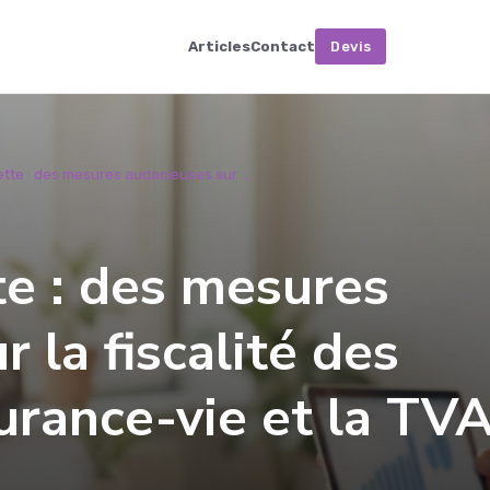
Articles
Contact
Devis
ette : des mesures audacieuses sur ...
te : des mesures
 la fiscalité des
surance-vie et la TV