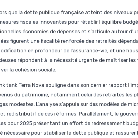
lors que la dette publique française atteint des niveaux
mesures fiscales innovantes pour rétablir l’équilibre budgé
tionnelles économies de dépenses et s’articule autour d’une
ées figurent une fiscalité renforcée des retraités dépenda
odification en profondeur de l’assurance-vie, et une hau
ieuses répondent à la nécessité urgente de maîtriser les
ver la cohésion sociale.
nk tank Terra Nova souligne dans son dernier rapport l’imp
venus du patrimoine, notamment celui des retraités les plu
es modestes. L’analyse s’appuie sur des modèles de mic
ct redistributif de ces réformes. Parallèlement, le gouver
ces pour 2025 présentant un effort de redressement budgét
é nécessaire pour stabiliser la dette publique et rassurer 