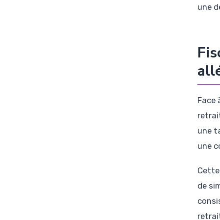
une d
Fis
all
Face 
retra
une t
une c
Cette
de si
consi
retrai