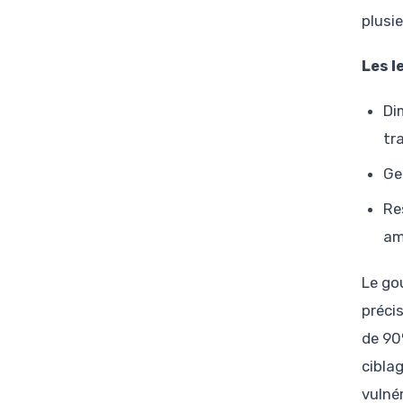
plusi
Les l
Di
tr
Ge
Re
amé
Le go
préci
de 90
ciblag
vulné