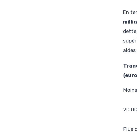
En te
milli
dette
supér
aides 
Tran
(euro
Moins
20 00
Plus 