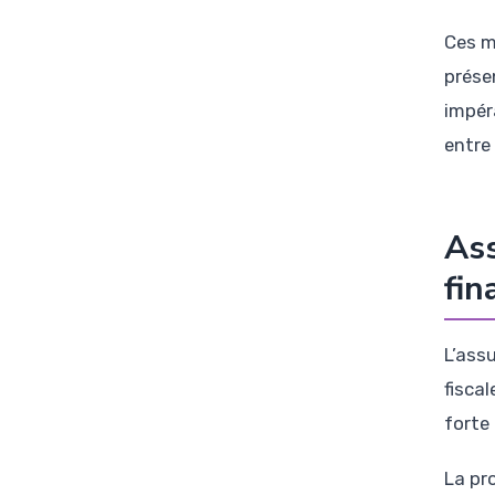
Ces m
prése
impér
entre
Ass
fin
L’ass
fisca
forte
La pro