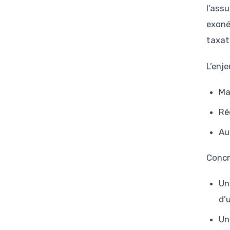
l’assu
exoné
taxati
L’enje
Ma
Ré
Au
Concr
Un
d’
Un