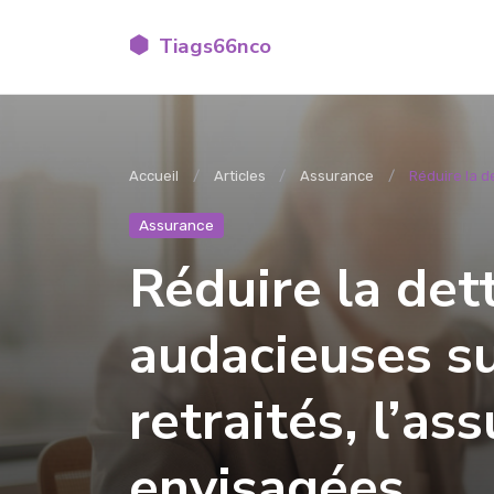
Tiags66nco
Accueil
Articles
Assurance
Réduire la d
Assurance
Réduire la det
audacieuses sur
retraités, l’as
envisagées