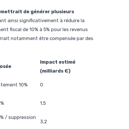
rmettrait de générer plusieurs
ant ainsi significativement à réduire la
ent fiscal de 10% à 5% pour les revenus
pourrait notamment être compensée par des
Impact estimé
osée
(milliards €)
ttement 10%
0
7%
1,5
5% / suppression
3,2