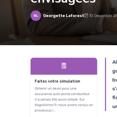
Georgette Laforest
10 December 2
GL
A
g
b
Faites votre simulation
s
Obtenir un devis pour une
assurance auto jeune conducteur
f
n'a jamais été aussi simple. Sur
tiags66nco.fr, nous avons conçu un
u
processus r...