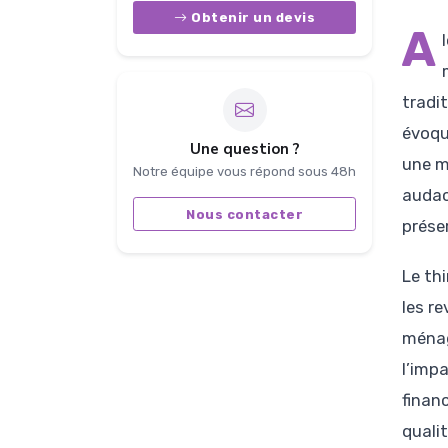
Obtenir un devis
A
tradi
évoqu
Une question ?
une m
Notre équipe vous répond sous 48h
audac
Nous contacter
préser
Le thi
les re
ménag
l’impa
finan
qualit