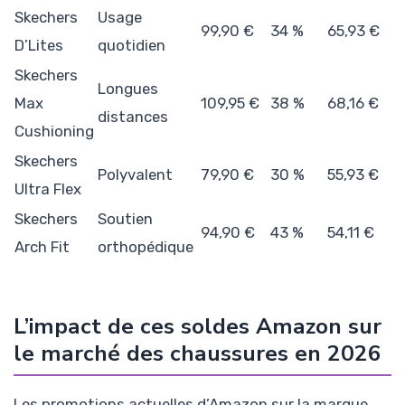
Skechers
Usage
99,90 €
34 %
65,93 €
D’Lites
quotidien
Skechers
Longues
Max
109,95 €
38 %
68,16 €
distances
Cushioning
Skechers
Polyvalent
79,90 €
30 %
55,93 €
Ultra Flex
Skechers
Soutien
94,90 €
43 %
54,11 €
Arch Fit
orthopédique
L’impact de ces soldes Amazon sur
le marché des chaussures en 2026
Les promotions actuelles d’Amazon sur la marque