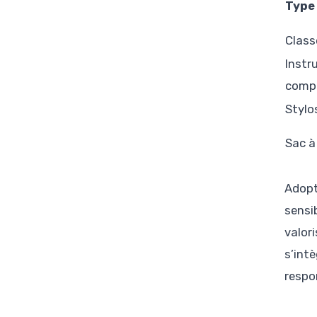
Type
Class
Instr
comp
Stylo
Sac à
Adopt
sensi
valor
s’int
respon