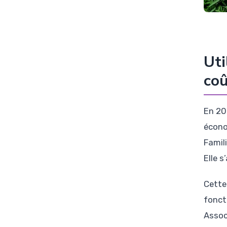
Uti
coû
En 20
écono
Famil
Elle 
Cette
foncti
Assoc