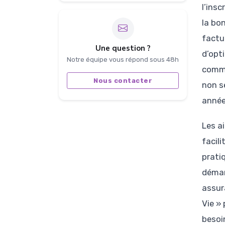
l’ins
la bo
factur
Une question ?
d’opt
Notre équipe vous répond sous 48h
comme
Nous contacter
non s
année
Les a
facil
prati
démar
assur
Vie »
besoi