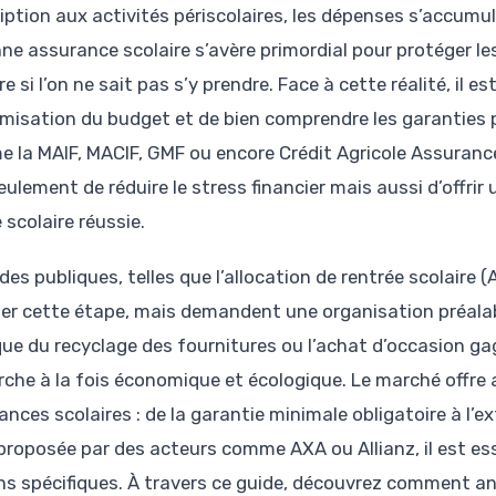
cription aux activités périscolaires, les dépenses s’accumu
nne assurance scolaire s’avère primordial pour protéger les
e si l’on ne sait pas s’y prendre. Face à cette réalité, il e
imisation du budget et de bien comprendre les garanties 
 la MAIF, MACIF, GMF ou encore Crédit Agricole Assuranc
eulement de réduire le stress financier mais aussi d’offri
 scolaire réussie.
ides publiques, telles que l’allocation de rentrée scolaire
iter cette étape, mais demandent une organisation préalab
que du recyclage des fournitures ou l’achat d’occasion gag
che à la fois économique et écologique. Le marché offre a
ances scolaires : de la garantie minimale obligatoire à l’
 proposée par des acteurs comme AXA ou Allianz, il est ess
ns spécifiques. À travers ce guide, découvrez comment anti