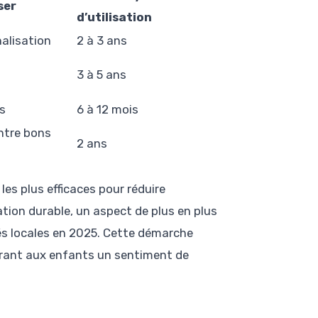
ser
d’utilisation
nalisation
2 à 3 ans
3 à 5 ans
s
6 à 12 mois
ntre bons
2 ans
es plus efficaces pour réduire
ion durable, un aspect de plus en plus
tés locales en 2025. Cette démarche
ffrant aux enfants un sentiment de