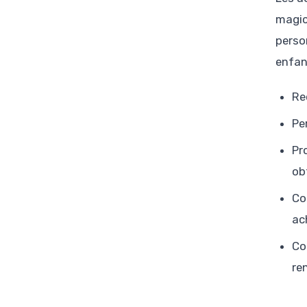
magic
perso
enfan
Re
Pe
Pr
ob
Co
ach
Co
re