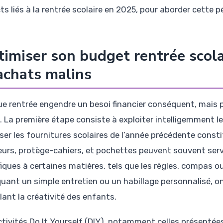
ts liés à la rentrée scolaire en 2025, pour aborder cette 
imiser son budget rentrée scolai
achats malins
e rentrée engendre un besoi financier conséquent, mais pl
. La première étape consiste à exploiter intelligemment le
iser les fournitures scolaires de l’année précédente consti
eurs, protège-cahiers, et pochettes peuvent souvent serv
fiques à certaines matières, tels que les règles, compas o
quant un simple entretien ou un habillage personnalisé, on
lant la créativité des enfants.
ctivités Do It Yourself (DIY), notamment celles présent