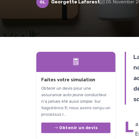
Georgette Laforest
05 November 
GL
L
n
ad
Faites votre simulation
d
Obtenir un devis pour une
assurance auto jeune conducteur
sc
n'a jamais été aussi simple. Sur
tiags66nco.fr, nous avons conçu un
processus r...
L
a
Obtenir un devis
E