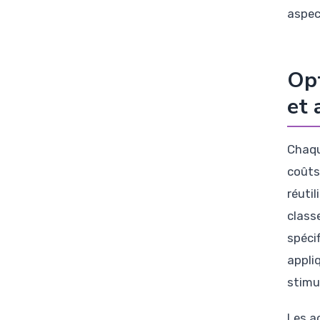
aspec
Opt
et 
Chaqu
coûts
réutil
class
spéci
appli
stimu
Les a