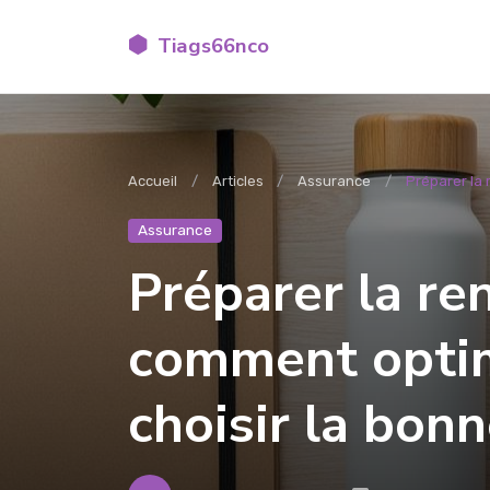
Tiags66nco
Accueil
Articles
Assurance
Préparer la 
Assurance
Préparer la re
comment optim
choisir la bon