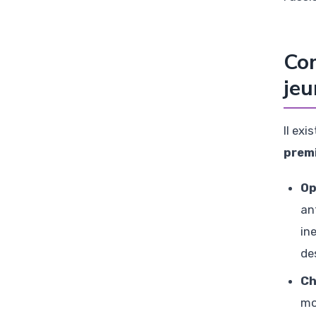
Com
jeu
Il exi
premi
Op
an
in
de
Ch
mo