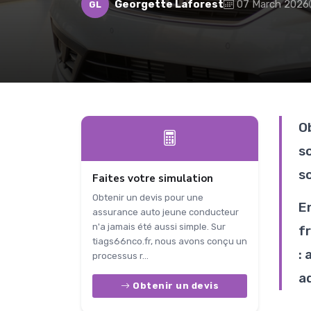
Georgette Laforest
07 March 2026
GL
O
s
s
Faites votre simulation
Obtenir un devis pour une
E
assurance auto jeune conducteur
n'a jamais été aussi simple. Sur
f
tiags66nco.fr, nous avons conçu un
:
processus r...
a
Obtenir un devis