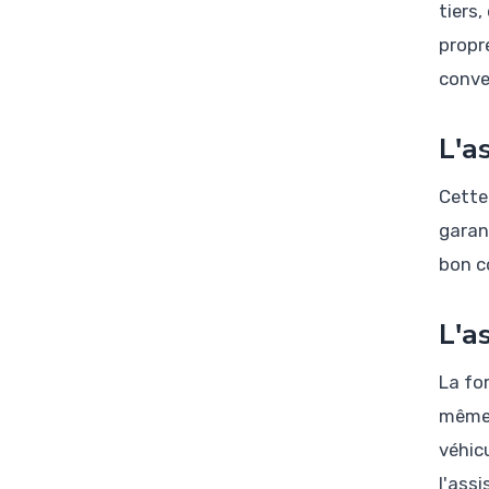
tiers
propr
conve
L'a
Cette
garant
bon c
L'a
La fo
même 
véhic
l'ass