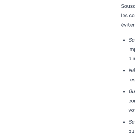
Sousc
les c
éviter
So
im
d'
Né
re
Ou
co
vo
Se
ou