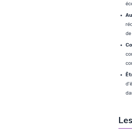
éc
Au
ré
de
Co
co
co
Êt
d'
da
Les