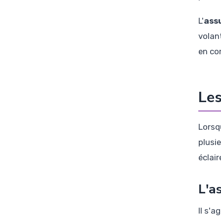
L'
ass
volan
en co
Les
Lorsq
plusi
éclair
L'a
Il s'