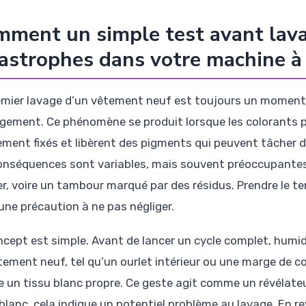
ment un simple test avant lava
astrophes dans votre machine à 
emier lavage d’un vêtement neuf est toujours un moment 
gement. Ce phénomène se produit lorsque les colorants p
ement fixés et libèrent des pigments qui peuvent tâcher d
onséquences sont variables, mais souvent préoccupantes : 
er, voire un tambour marqué par des résidus. Prendre le t
une précaution à ne pas négliger.
ncept est simple. Avant de lancer un cycle complet, humi
tement neuf, tel qu’un ourlet intérieur ou une marge de c
e un tissu blanc propre. Ce geste agit comme un révélateur
 blanc, cela indique un potentiel problème au lavage. En r