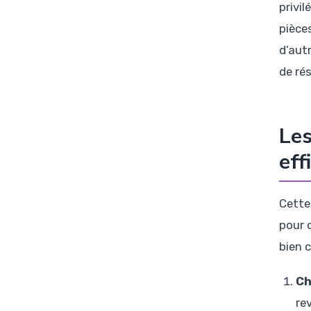
privi
pièces
d’aut
de ré
Les
eff
Cett
pour o
bien 
Ch
re