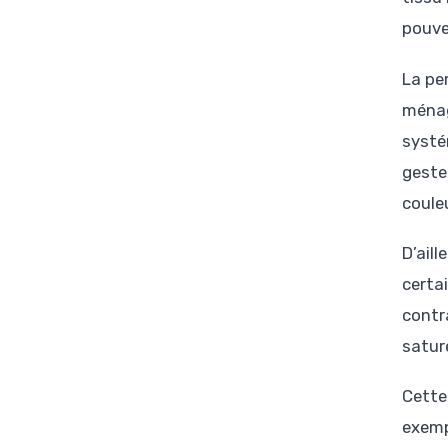
pouve
La per
ménag
systé
geste 
coule
D’ail
certa
contra
saturé
Cette
exempl