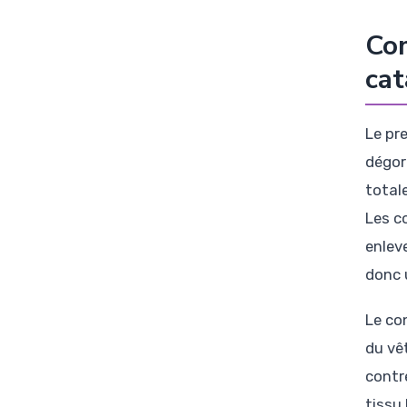
Com
cat
Le pr
dégor
total
Les c
enlev
donc 
Le co
du vê
contr
tissu