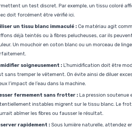
rmettent un test discret. Par exemple, un tissu coloré af
ec doit forcément être vérifié ici.
iliser un tissu blanc immaculé :
Ce matériau agit comme
iffons déjà teintés ou à fibres pelucheuses, car ils peuvent
uleur. Un mouchoir en coton blanc ou un morceau de ling
rfaitement.
midifier soigneusement :
L’humidification doit être mod
st sans tremper le vêtement. On évite ainsi de diluer exce
eux l’impact de l’eau dans la machine.
esser fermement sans frotter :
La pression soutenue e
tentiellement instables migrent sur le tissu blanc. Le fro
urrait abîmer les fibres ou fausser le résultat.
server rapidement :
Sous lumière naturelle, attendez e