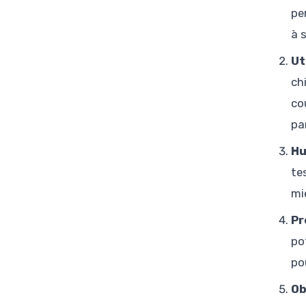
pe
à s
Ut
ch
co
pa
Hu
te
mi
Pr
po
po
Ob