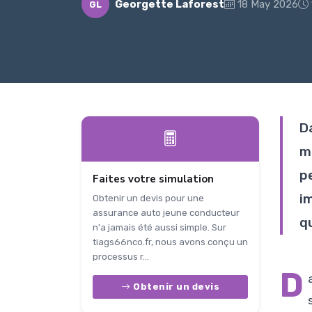
Georgette Laforest
18 May 2026
GL
D
m
p
Faites votre simulation
i
Obtenir un devis pour une
assurance auto jeune conducteur
qu
n'a jamais été aussi simple. Sur
tiags66nco.fr, nous avons conçu un
processus r...
D
Obtenir un devis