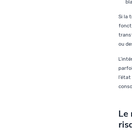
bl
Si la 
foncti
trans
ou de
L’inté
parfo
l’éta
conso
Le 
ris