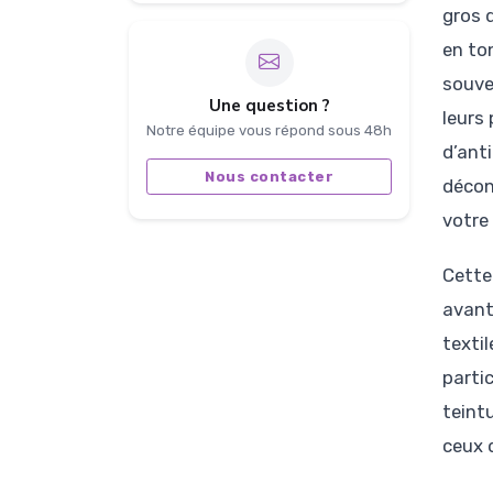
gros 
en ton
souve
Une question ?
leurs
Notre équipe vous répond sous 48h
d’ant
Nous contacter
décon
votre
Cette
avant
texti
parti
teint
ceux 