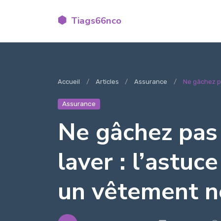
Tiags66nco
Accueil
Articles
Assurance
Ne gâchez pa
Assurance
Ne gâchez pas
laver : l’astuc
un vêtement n