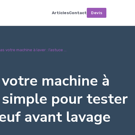
Articles
Contact
Devis
s votre machine à laver : l’astuce ...
 votre machine à
e simple pour tester
euf avant lavage