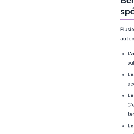
Bén
spé
Plusi
autom
L'
su
Le
ac
Le
C'
te
Le