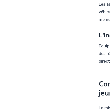
Les a
véhic
même,
L'i
Équip
des ré
direc
Com
jeu
La mi