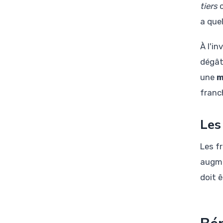
tiers
c
a que
À l'in
dégât.
une
m
franc
Les
Les f
augme
doit 