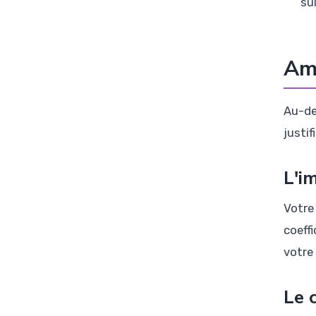
su
Amé
Au-de
justi
L'i
Votre
coeff
votre
Le 