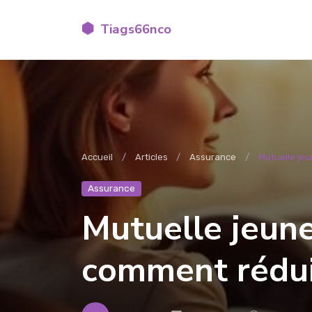
Tiags66nco
Accueil
Articles
Assurance
Mutuelle jeu
Assurance
Mutuelle jeune
comment rédui