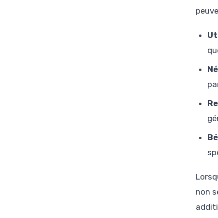
peuve
Ut
qu
Né
pa
Re
gé
Bé
sp
Lorsq
non se
additi