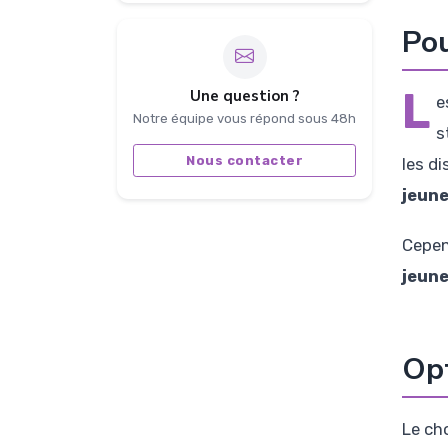
Pou
L
Une question ?
e
Notre équipe vous répond sous 48h
s
Nous contacter
les d
jeun
Cepen
jeune
Opt
Le ch