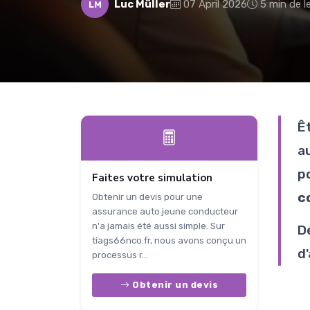
Luc Müller
07 April 2026
5 min de l
LM
Ê
a
p
Faites votre simulation
c
Obtenir un devis pour une
assurance auto jeune conducteur
n'a jamais été aussi simple. Sur
D
tiags66nco.fr, nous avons conçu un
d
processus r...
Obtenir un devis