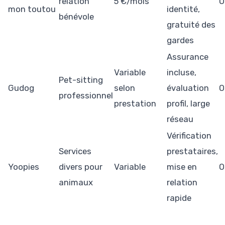
relation
5 €/mois
O
mon toutou
identité,
bénévole
gratuité des
gardes
Assurance
Variable
incluse,
Pet-sitting
Gudog
selon
évaluation
O
professionnel
prestation
profil, large
réseau
Vérification
Services
prestataires,
Yoopies
divers pour
Variable
mise en
O
animaux
relation
rapide