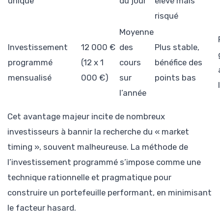
unique
du jour
élevé mais
risqué
Moyenne
Investissement
12 000 €
des
Plus stable,
programmé
(12 x 1
cours
bénéfice des
mensualisé
000 €)
sur
points bas
l’année
Cet avantage majeur incite de nombreux
investisseurs à bannir la recherche du « market
timing », souvent malheureuse. La méthode de
l’investissement programmé s’impose comme une
technique rationnelle et pragmatique pour
construire un portefeuille performant, en minimisant
le facteur hasard.