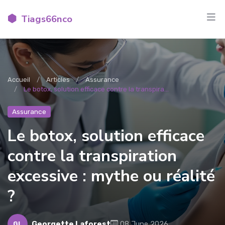
Tiags66nco
Accueil
Articles
Assurance
Le botox, solution efficace contre la transpira...
Assurance
Le botox, solution efficace
contre la transpiration
excessive : mythe ou réalité
?
Georgette Laforest
08 June 2026
GL