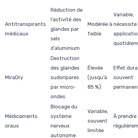
Réduction de
Variable,
l’activité des
Antitranspirants
Modérée à
nécessite
glandes par
médicaux
faible
applicati
sels
quotidien
d’aluminium
Destruction
des glandes
Élevée
Effet dura
MiraDry
sudoripares
(jusqu’à
souvent
par micro-
85 %)
permanen
ondes
Blocage du
Variable,
Médicaments
système
À prendre
souvent
oraux
nerveux
régulière
limitée
autonome