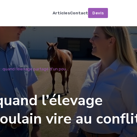
Articles
Contact
Devis
 : quand l’élevage partagé d’un pou...
 quand l’élevage
ulain vire au confli