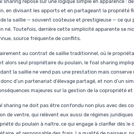
al sharing repose sur une logique simple en apparence : de
n, en divisant les apports et en partageant la propriété fi
de la saillie — souvent coûteuse et prestigieuse — ce qui 
in né. Toutefois, derrière cette simplicité apparente se n
nue, source fréquente de conflits.
irement au contrat de saillie traditionnel, où le propriétai
nt alors seul propriétaire du poulain, le foal sharing imp
dant la saillie ne vend pas une prestation mais conserve u
t donc d’un partenariat d’élevage partagé, et non d’un s
onséquences majeures sur la gestion de la copropriété et 
al sharing ne doit pas être confondu non plus avec des co
on de ventre, qui relèvent eux aussi de régimes juridiques
priété du poulain à naître, ce qui engage à clarifier dès l
étaire, et responsable des frais. La qualité de naisseur, p