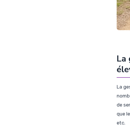
La 
éle
La ges
nombre
de se
que l
etc.