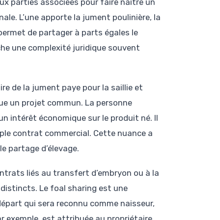
ux parties associées pour faire naître un
nale. L’une apporte la jument poulinière, la
permet de partager à parts égales le
iche une complexité juridique souvent
re de la jument paye pour la saillie et
lique un projet commun. La personne
n intérêt économique sur le produit né. Il
imple contrat commercial. Cette nuance a
le partage d’élevage.
ntrats liés au transfert d’embryon ou à la
 distincts. Le foal sharing est une
e départ qui sera reconnu comme naisseur,
ar exemple, est attribuée au propriétaire