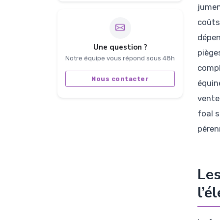
jument
coûts,
dépen
Une question ?
piège
Notre équipe vous répond sous 48h
compl
Nous contacter
équin
vente
foal 
péren
Les
l’é