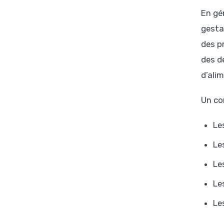
En gén
gesta
des p
des d
d’ali
Un con
Le
Le
Le
Le
Le