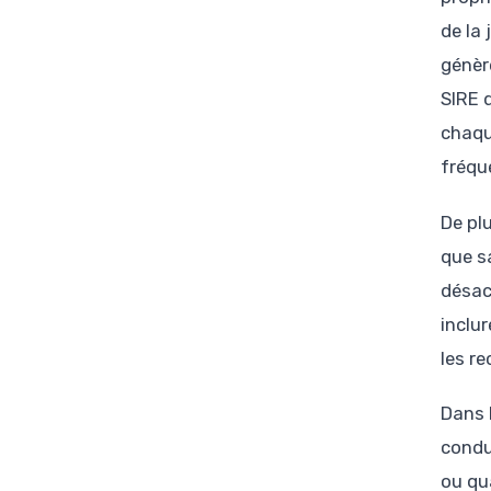
de la
génèr
SIRE 
chaqu
fréque
De plu
que s
désac
inclur
les r
Dans 
condu
ou qu