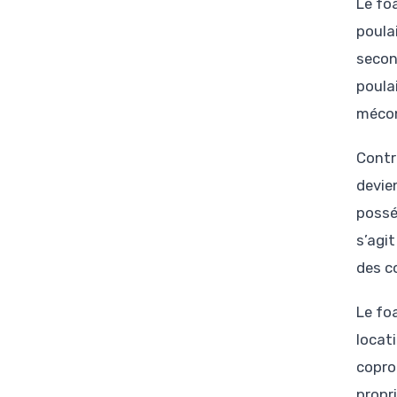
Le fo
poulai
secon
poula
mécon
Contra
devie
possé
s’agi
des c
Le fo
locati
copro
propri