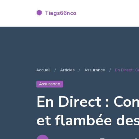
Tiags66nco
Accueil
Articles
Assurance
En Direct : C
Assurance
En Direct : Co
et flambée des