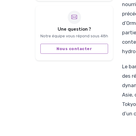
nourr
précé
d’Orm
Une question ?
parti
Notre équipe vous répond sous 48h
conte
Nous contacter
hydro
Le ba
des r
dynam
Asie,
Tokyo
d’un 