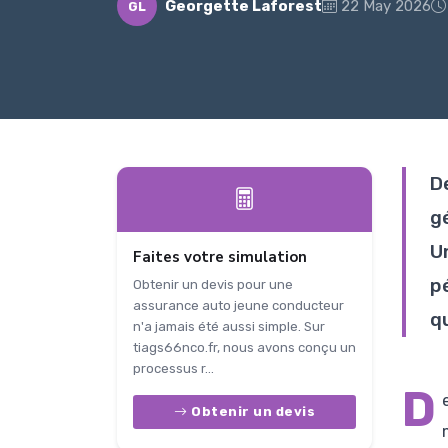
Georgette Laforest
22 May 2026
GL
D
g
Un
Faites votre simulation
p
Obtenir un devis pour une
assurance auto jeune conducteur
q
n'a jamais été aussi simple. Sur
tiags66nco.fr, nous avons conçu un
processus r...
D
Obtenir un devis