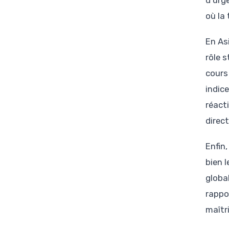
d’urg
où la 
En As
rôle 
cours
indic
réact
direct
Enfin
bien 
globa
rappor
maîtri