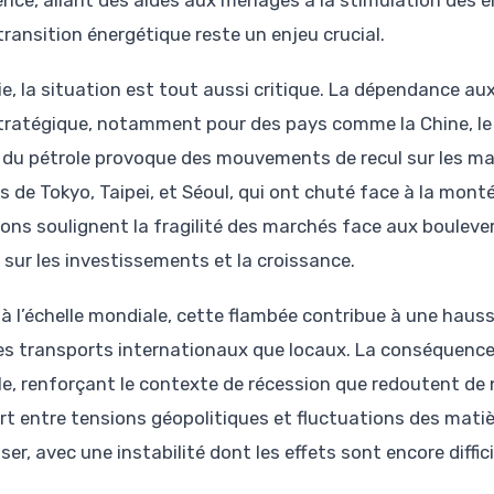
ence, allant des aides aux ménages à la stimulation des 
transition énergétique reste un enjeu crucial.
ie, la situation est tout aussi critique. La dépendance a
stratégique, notamment pour des pays comme la Chine, le
 du pétrole provoque des mouvements de recul sur les m
es de Tokyo, Taipei, et Séoul, qui ont chuté face à la mon
ions soulignent la fragilité des marchés face aux boulev
 sur les investissements et la croissance.
, à l’échelle mondiale, cette flambée contribue à une haus
les transports internationaux que locaux. La conséquence d
le, renforçant le contexte de récession que redoutent d
t entre tensions géopolitiques et fluctuations des matière
ser, avec une instabilité dont les effets sont encore diffi