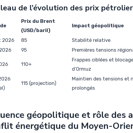
leau de l’évolution des prix pétrolier
Prix du Brent
ode
Impact géopolitique
(USD/baril)
t 2026
85
Stabilité relative
 2026
95
Premières tensions région
Frappes ciblées et blocag
026
110+
d’Ormuz
2026
Maintien des tensions et 
115 (projection)
el)
prolongés
luence géopolitique et rôle des 
flit énergétique du Moyen-Orie