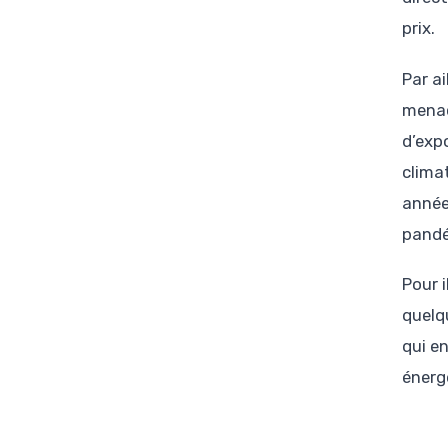
prix.
Par a
menac
d’exp
clima
année
pandé
Pour i
quelq
qui e
énerg