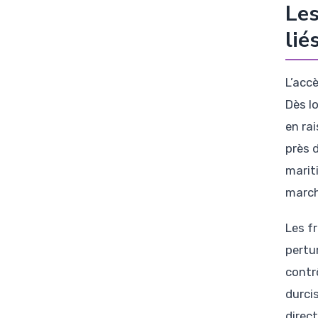
Les
lié
L’acc
Dès l
en ra
près 
marit
march
Les fr
pertu
contr
durci
direc