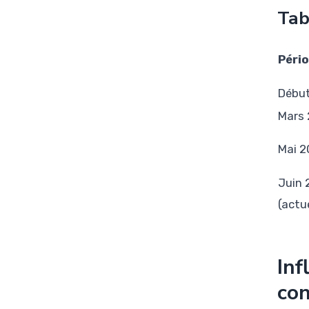
Tab
Péri
Débu
Mars
Mai 2
Juin 
(actu
Inf
con