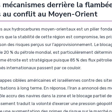
 mécanismes derrière la flambée
s au conflit au Moyen-Orient
ès aux hydrocarbures moyen-orientaux est un pilier fon
ors que la stabilité de cette région est compromise, les p
ison des risques perçus sur l’approvisionnement. Le blocag
de 20 % du pétrole mondial, est particulièrement détermin
ime étroite est stratégique puisque 85 % des flux pétrolier
és internationaux passent par ce couloir.
appes ciblées américaines et israéliennes contre des sites 
rbations à long terme. En réponse, l’Iran a annoncé des
ôle accru des navires dans la zone et le blocage partiel 
ssement traduit la volonté d’exercer une pression géopol
te une augmentation des primes de risque sur le marché pét