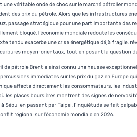
it une véritable onde de choc sur le marché pétrolier mon
dent des prix du pétrole. Alors que les infrastructures é
uz, passage stratégique pour une part importante des re
ellement bloqué, l’économie mondiale redoute les conséqu
xte tendu exacerbe une crise énergétique déjà fragile, ré
carbures moyen-orientaux, tout en posant la question des
ril de pétrole Brent a ainsi connu une hausse exceptionnel
épercussions immédiates sur les prix du gaz en Europe qui
ique affecte directement les consommateurs, les industri
 où les places boursières montrent des signes de nervosité
 à Séoul en passant par Taipei, l’inquiétude se fait palpab
conflit régional sur l’économie mondiale en 2026.