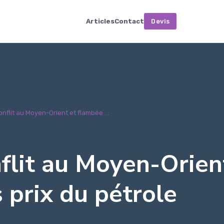
Articles
Contact
Devis
onflit au Moyen-Orient et flambée ...
nflit au Moyen-Orien
 prix du pétrole