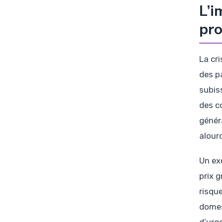
L’i
pro
La cr
des p
subiss
des c
génér
alour
Un ex
prix 
risqu
domes