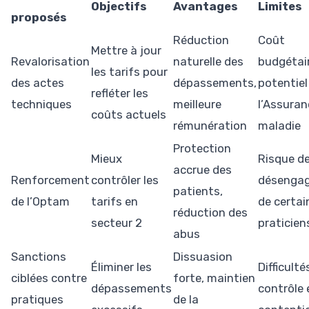
Objectifs
Avantages
Limites
proposés
Réduction
Coût
Mettre à jour
Revalorisation
naturelle des
budgétai
les tarifs pour
des actes
dépassements,
potentiel
refléter les
techniques
meilleure
l’Assuran
coûts actuels
rémunération
maladie
Protection
Mieux
Risque d
accrue des
Renforcement
contrôler les
désenga
patients,
de l’Optam
tarifs en
de certai
réduction des
secteur 2
praticien
abus
Sanctions
Dissuasion
Éliminer les
Difficulté
ciblées contre
forte, maintien
dépassements
contrôle 
pratiques
de la