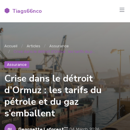
Tiags66nco
Accueil
Articles
Assurance
Crise dans le détroit d’Ormuz : les tarifs du p...
Assurance
Crise dans le détroit
d’Ormuz : les tarifs du
pétrole et du gaz
s’emballent
Georgette Laforest
04 March 2026
GL