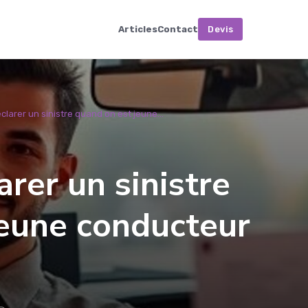
Articles
Contact
Devis
arer un sinistre quand on est jeune...
rer un sinistre
jeune conducteur