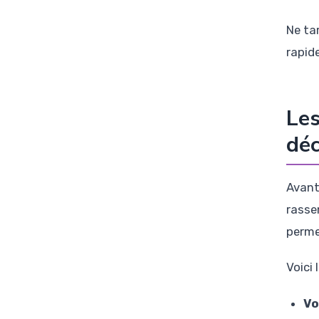
Ne ta
rapid
Les
déc
Avant
rasse
perme
Voici 
Vo