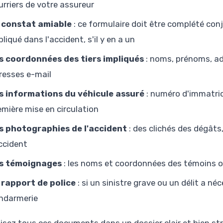
urriers de votre assureur
 constat amiable
: ce formulaire doit être complété co
liqué dans l'accident, s'il y en a un
s coordonnées des tiers impliqués
: noms, prénoms, ad
resses e-mail
s informations du véhicule assuré
: numéro d'immatric
emière mise en circulation
s photographies de l'accident
: des clichés des dégâts,
accident
s témoignages
: les noms et coordonnées des témoins oc
 rapport de police
: si un sinistre grave ou un délit a néc
ndarmerie
isez tous ces documents dans un dossier clair et bien stru