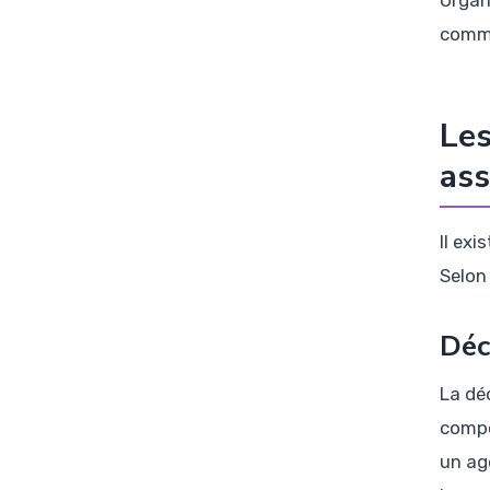
commu
Les
as
Il ex
Selon
Déc
La déc
compo
un ag