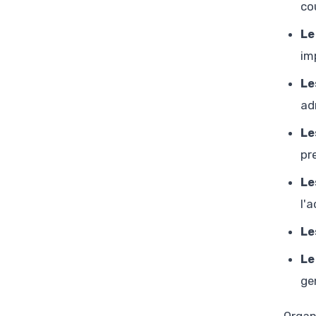
co
Le
imp
Le
ad
Le
pr
Le
l'
Le
Le
ge
Organ