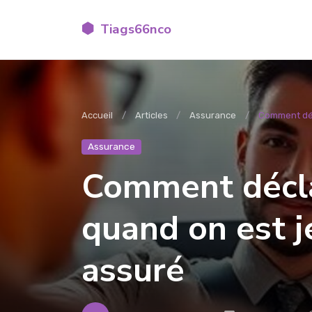
Tiags66nco
Accueil
Articles
Assurance
Comment décl
Assurance
Comment décla
quand on est 
assuré