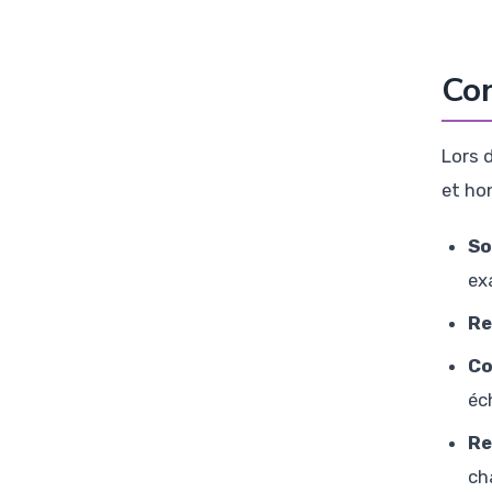
Con
Lors 
et ho
So
ex
Re
Co
éc
Re
ch