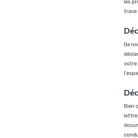
les p
trace
Déc
De no
décla
votre
l'espa
Déc
Bien 
lettr
docum
condu