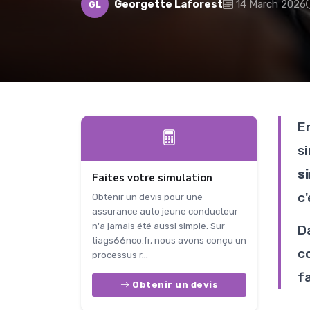
Georgette Laforest
14 March 2026
GL
E
s
s
Faites votre simulation
c
Obtenir un devis pour une
assurance auto jeune conducteur
n'a jamais été aussi simple. Sur
D
tiags66nco.fr, nous avons conçu un
c
processus r...
fa
Obtenir un devis