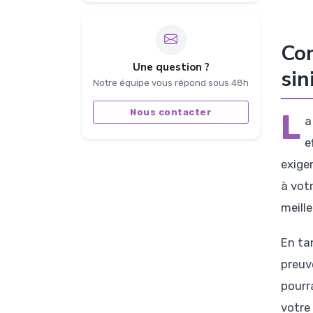
Com
Une question ?
sin
Notre équipe vous répond sous 48h
Nous contacter
L
a
e
exigen
à vot
meill
En ta
preuv
pourr
votre