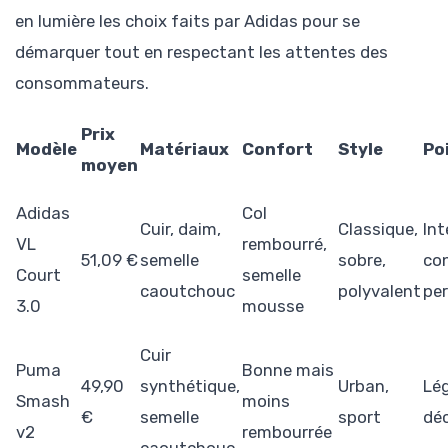
en lumière les choix faits par Adidas pour se
démarquer tout en respectant les attentes des
consommateurs.
Prix
Modèle
Matériaux
Confort
Style
Po
moyen
Adidas
Col
Cuir, daim,
Classique,
Int
VL
rembourré,
51,09 €
semelle
sobre,
con
Court
semelle
caoutchouc
polyvalent
per
3.0
mousse
Cuir
Puma
Bonne mais
49,90
synthétique,
Urban,
Lég
Smash
moins
€
semelle
sport
dé
v2
rembourrée
caoutchouc