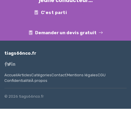
jeune conducteur...
C'est parti
Contact
Demander un devis gratuit
tiags66nco.fr
Accueil
Articles
Catégories
Contact
|
Mentions légales
CGU
Confidentialité
À propos
© 2026 tiags66nco.fr