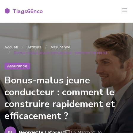
Tiags66nco
Accueil
Articles
Assurance
Bonus-malus jeune conducteur : comment le const...
Assurance
Bonus-malus jeune
conducteur : comment le
construire rapidement et
efficacement ?
Georgette Laforest
05 March 2026
GL