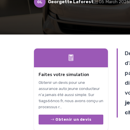
Georgette Laforest
05 March 2026
GL
D
d
p
Faites votre simulation
di
Obtenir un devis pour une
assurance auto jeune conducteur
v
n'a jamais été aussi simple. Sur
tiags66nco.fr, nous avons conçu un
j
processus r...
c
Obtenir un devis