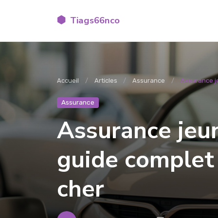
Tiags66nco
Accueil
Articles
Assurance
Assurance je
Assurance
Assurance jeun
guide complet
cher