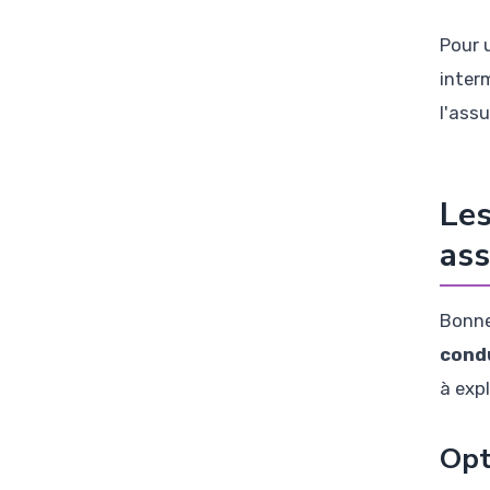
Pour 
inter
l'ass
Les
as
Bonne
cond
à expl
Opt