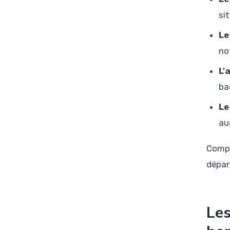
si
Le
no
L'
ba
Le
au
Compr
dépar
Les