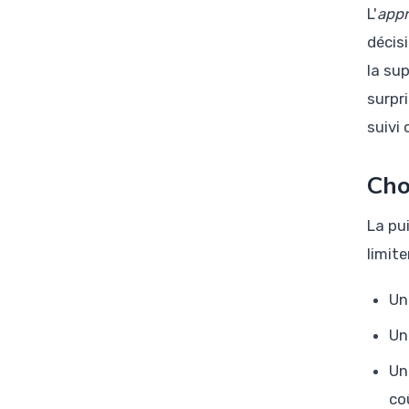
L'
appr
décis
la su
surpr
suivi
Cho
La pu
limite
Un
Un
Un
co