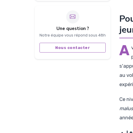
Pou
jeu
Une question ?
Notre équipe vous répond sous 48h
A
Nous contacter
s'app
au vo
expér
Ce ni
malus
années
Le