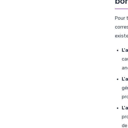
bon
Pour 
corre
existe
L'
ca
an
L'
gé
pr
L'
pr
de