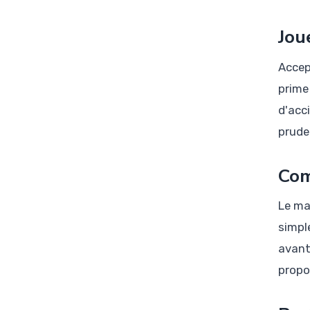
Jou
Accep
prime
d'acc
prude
Com
Le ma
simpl
avant
propos