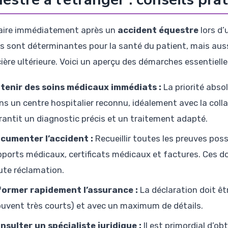
aire immédiatement après un
accident équestre
lors d’
s sont déterminantes pour la santé du patient, mais auss
ière ultérieure. Voici un aperçu des démarches essentielle
tenir des soins médicaux immédiats :
La priorité abso
ns un centre hospitalier reconnu, idéalement avec la col
rantit un diagnostic précis et un traitement adapté.
cumenter l’accident :
Recueillir toutes les preuves poss
pports médicaux, certificats médicaux et factures. Ces 
ute réclamation.
former rapidement l’assurance :
La déclaration doit êt
ouvent très courts) et avec un maximum de détails.
nsulter un spécialiste juridique :
Il est primordial d’ob