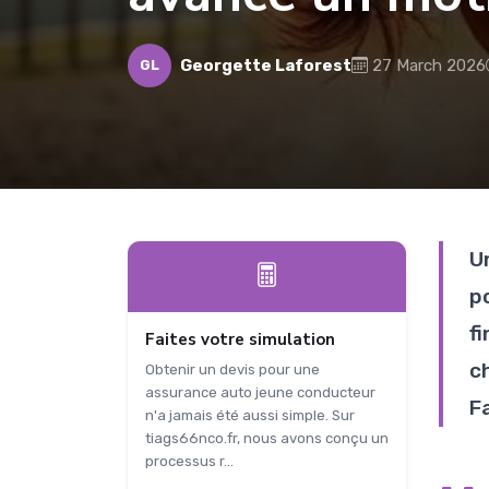
Georgette Laforest
27 March 2026
GL
U
p
fi
Faites votre simulation
c
Obtenir un devis pour une
assurance auto jeune conducteur
F
n'a jamais été aussi simple. Sur
tiags66nco.fr, nous avons conçu un
processus r...