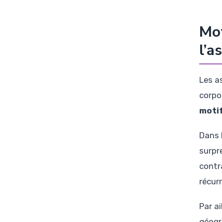
Mot
l’a
Les a
corpo
moti
Dans l
surpre
contra
récur
Par ai
géogr