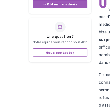
U
Obtenir un devis
cas d
médic
être 
Une question ?
surp
Notre équipe vous répond sous 48h
diffi
Nous contacter
nombr
dans 
Ce cas
connai
seron
refus 
d’ass