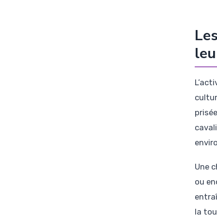
Les
leu
L’act
cultu
prisé
caval
envir
Une ch
ou en
entra
la to