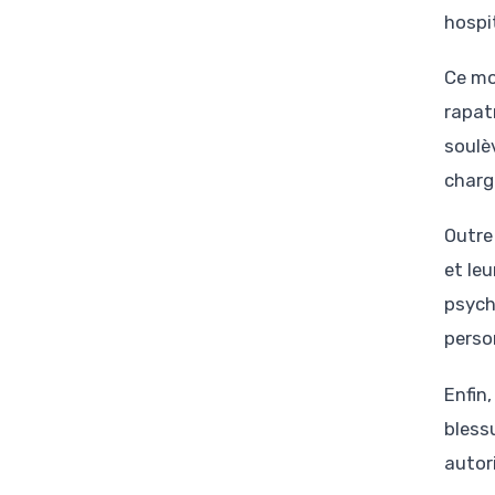
hospi
Ce mo
rapat
soulè
charg
Outre 
et le
psycho
person
Enfin
bless
autor