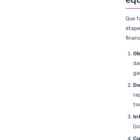
Que f
étape
financ
Ob
da
ga
Do
ra
to
In
(s
Co