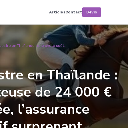
Articles
Contact
Devis
estre en Thaïlande : une chute coût...
tre en Thaïlande :
teuse de 24 000 €
e, l’assurance
if surprenant