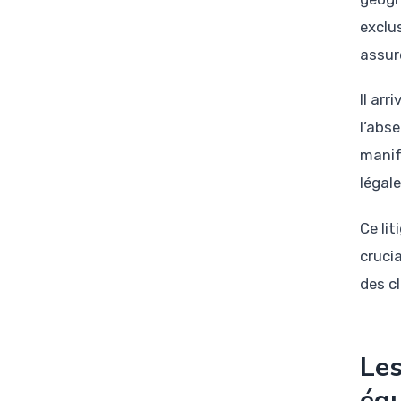
exclus
assur
Il ar
l’abs
manif
légal
Ce li
cruci
des c
Les
équ