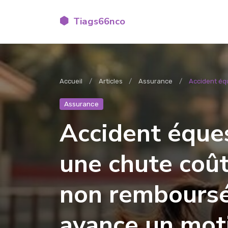
Tiags66nco
Accueil
Articles
Assurance
Accident équ
Assurance
Accident éques
une chute coû
non remboursé
avance un mot