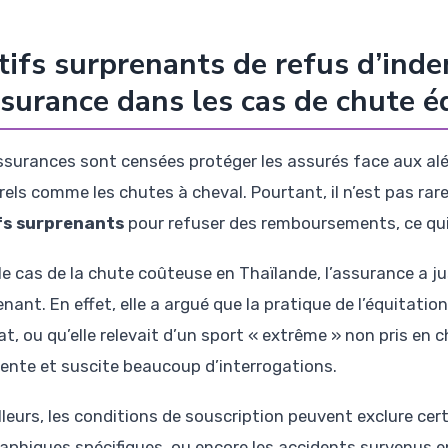
ifs surprenants de refus d’inde
ssurance dans les cas de chute 
ssurances sont censées protéger les assurés face aux alé
rels comme les chutes à cheval. Pourtant, il n’est pas r
fs surprenants
pour refuser des remboursements, ce qui 
e cas de la chute coûteuse en Thaïlande, l’assurance a jus
nant. En effet, elle a argué que la pratique de l’équitatio
t, ou qu’elle relevait d’un sport « extrême » non pris en c
rente et suscite beaucoup d’interrogations.
lleurs, les conditions de souscription peuvent exclure cert
aphiques spécifiques, ou encore les accidents survenus e