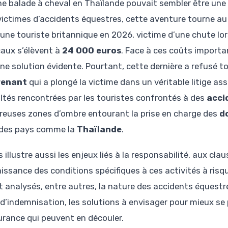
ne balade à cheval en Thaïlande pouvait sembler être une 
victimes d’accidents équestres, cette aventure tourne au 
’une touriste britannique en 2026, victime d’une chute lor
aux s’élèvent à
24 000 euros
. Face à ces coûts importa
une solution évidente. Pourtant, cette dernière a refusé
renant
qui a plongé la victime dans un véritable litige as
cultés rencontrées par les touristes confrontés à des
acci
euses zones d’ombre entourant la prise en charge des
d
des pays comme la
Thaïlande
.
 illustre aussi les enjeux liés à la responsabilité, aux cl
ssance des conditions spécifiques à ces activités à risque
t analysés, entre autres, la nature des accidents équestre
d’indemnisation, les solutions à envisager pour mieux se p
urance qui peuvent en découler.