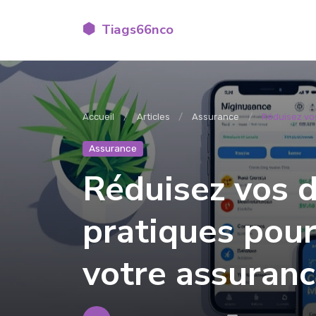
Tiags66nco
Accueil
Articles
Assurance
Réduisez vos
Assurance
Réduisez vos d
pratiques pou
votre assuranc