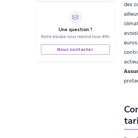
des c
aille
climat
Une question ?
avois
Notre équipe vous répond sous 48h
euros
Nous contacter
contr
acteu
Assu
prote
Com
tar