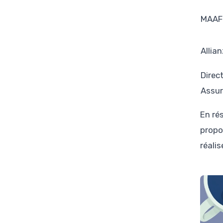
MAAF
Allian
Direc
Assu
En ré
propo
réali