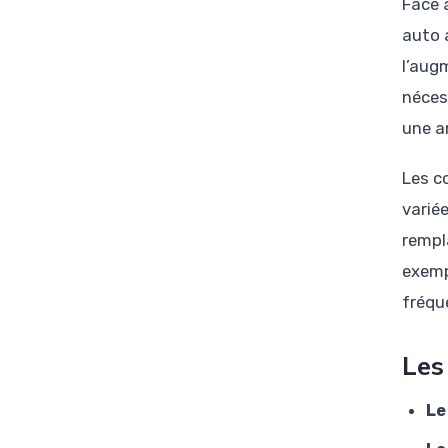
Face 
auto 
l’aug
néces
une a
Les 
varié
rempla
exemp
fréqu
Les
Le