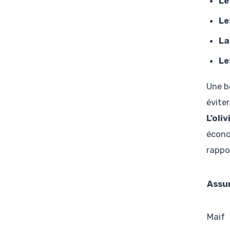
Le
Le
La
Le
Une b
éviter
L’oli
écono
rappor
Assu
Maif