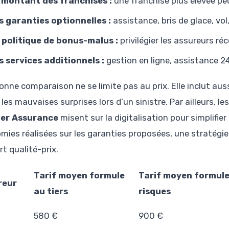
 montant des franchises :
une franchise plus élevée peu
s garanties optionnelles :
assistance, bris de glace, vol
 politique de bonus-malus :
privilégier les assureurs r
s services additionnels :
gestion en ligne, assistance 2
onne comparaison ne se limite pas au prix. Elle inclut aus
 les mauvaises surprises lors d’un sinistre. Par ailleurs,
vier Assurance
misent sur la digitalisation pour simplifie
mies réalisées sur les garanties proposées, une stratégie 
t qualité-prix.
Tarif moyen formule
Tarif moyen formule
reur
au tiers
risques
580 €
900 €