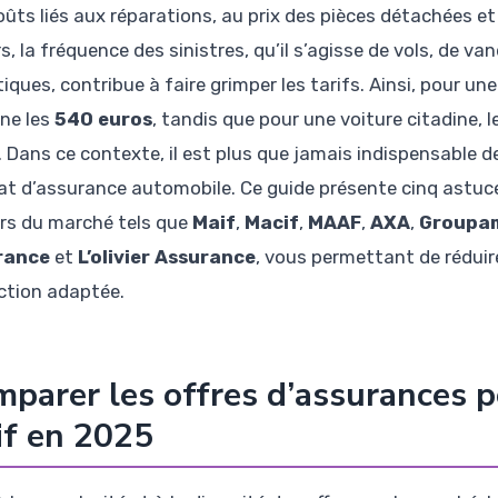
oûts liés aux réparations, au prix des pièces détachées et
urs, la fréquence des sinistres, qu’il s’agisse de vols, d
iques, contribue à faire grimper les tarifs. Ainsi, pour une
ine les
540 euros
, tandis que pour une voiture citadine,
. Dans ce contexte, il est plus que jamais indispensable 
at d’assurance automobile. Ce guide présente cinq astuce
rs du marché tels que
Maif
,
Macif
,
MAAF
,
AXA
,
Groupa
rance
et
L’olivier Assurance
, vous permettant de rédui
ction adaptée.
parer les offres d’assurances p
if en 2025