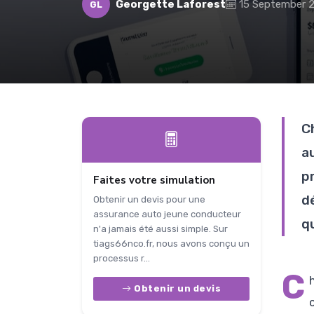
Georgette Laforest
15 September 
GL
C
a
p
Faites votre simulation
dé
Obtenir un devis pour une
assurance auto jeune conducteur
qu
n'a jamais été aussi simple. Sur
tiags66nco.fr, nous avons conçu un
processus r...
C
Obtenir un devis