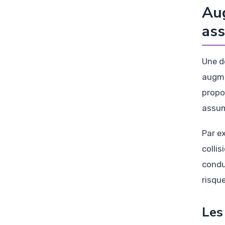
Aug
ass
Une d
augme
propo
assum
Par e
colli
condu
risqu
Les