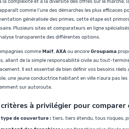
à la complexité et à la diversité des offres sur le marché
apparaît comme l’une des démarches les plus efficaces pou
mentation généralisée des primes, cette étape est primord
saire. Plusieurs sites et comparateurs en ligne spécialisé
nalyse transparente des différentes options.
compagnies comme
Maif
,
AXA
ou encore
Groupama
propo
es, allant de la simple responsabilité civile au tout-term
cement. Il est essentiel de bien définir vos besoins réels
le, une jeune conductrice habitant en ville n’aura pas le
emment sur autoroute.
 critères à privilégier pour comparer
 type de couverture :
tiers, tiers étendu, tous risques, 